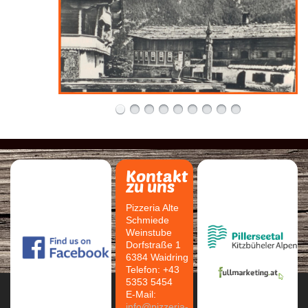
Kontakt
zu uns
Pizzeria Alte
Schmiede
Weinstube
Dorfstraße 1
6384 Waidring
Telefon: +43
5353 5454
E-Mail:
info@pizzeria-