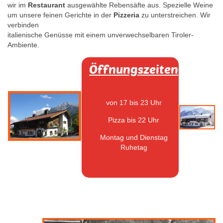
wir im
Restaurant
ausgewählte Rebensäfte aus. Spezielle Weine
um unsere feinen Gerichte in der
Pizzeria
zu unterstreichen. Wir
verbinden
italienische Genüsse mit einem unverwechselbaren Tiroler-
Ambiente.
Öffnungszeiten
von 17 bis 23 Uhr
Pizza bis 22 Uhr
Montag und Dienstag
Ruhetag